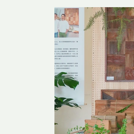
水噴灑在薑上。象徵著「酒是引路，