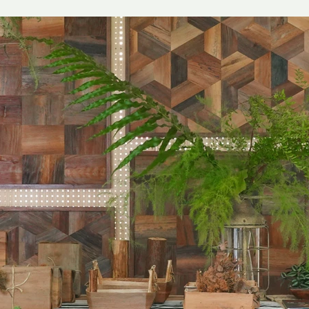
薑是鑰匙。當薑與酒相遇的那一刻，就是開門之