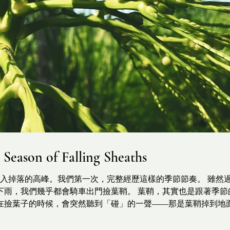
n of Falling Sheaths
進入掉落的高峰。我們第一次，完整經歷這樣的季節節奏。 雖然
下雨，我們幾乎都會騎車出門撿葉鞘。 葉鞘，其實也是跟著季節
在撿葉子的時候，會突然聽到「碰」的一聲——那是葉鞘掉到地
吸引鍋牛來啃食。我們就把這些葉子留給牠們慢慢享用。 大致維
一趟，再撿一次。有時也不是每棵樹都會掉，得繞路、繞園，才能