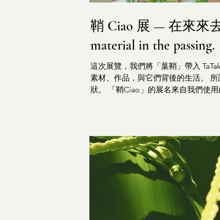
鞘 Ciao 展 — 在來來去去
material in the passing.
這次展覽，我們將「葉鞘」帶入 Ta
素材、作品，與它們背後的生活。 
狀。 「鞘Ciao」的展名來自我們使
此：有時候在山路邊撿拾，有時候在
鞘的原始樣貌。幾片尚未處理的葉鞘
燥之後，顏色偏灰、帶著大地乾燥的
成畫。沒有標準構圖，也沒有預設語
我們只是靜靜地讓它們站在牆上，等