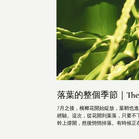
落葉的整個季節｜The Seaso
7月之後，檳榔花開始綻放，葉鞘也
經驗。這次，從花開到葉落，只要不
幹上撐開，然後悄悄掉落。有時候正
帶著水分，內層的薄膜柔軟，有時會
一批葉子回來。午後2、3點再出門