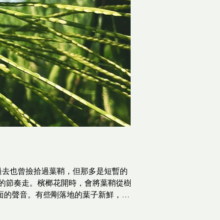
過去也曾撿拾過葉鞘，但那多是短暫的
的節奏走。檳榔花開時，會將葉鞘從樹
面的聲音。有些剛落地的葉子新鮮，還
持相同的節奏：早上8、9點出門，先撿
湊成一疊。葉子一張張彎捲著、摺皺