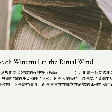
indmill in the Ritual Wind
落，參與撒奇萊雅族的火神祭（Palamal a Lisin）。那是一
，整個空間的呼吸都緩了下來。所有人的等待，像是為了某個要被
是裝飾，不是擺拍道具，而是實實在在地立在儀式的陣列中和供
。風車被固定在細長的竹竿上，四瓣葉片以竹釘與葉柄組合成形
這些器物說明意義，只能描述當下所見：葉鞘被事先裁切、彎折，
像是一種沉靜的準備，或者說，是一種「準備讓空氣流動起來」的
式場地的邊緣，像是畫出一圈無形的守護線。現場的祭司手持整