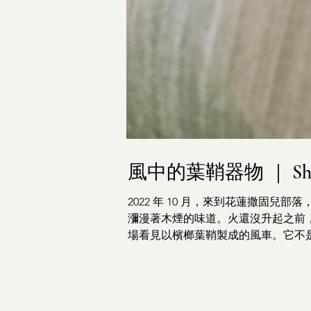
風中的葉鞘器物 ｜ Sheath W
2022 年 10 月，來到花蓮撒固兒部
瀰漫著木煙的味道。火還沒升起之前
場看見以檳榔葉鞘製成的風車。它不
人說，它是用來「招風引靈」的器物
風、也等待靈的抵達。 我們無法替
節芒之間。它們不動的樣子，反而更
芒草編織結界，被織成環狀，插在儀