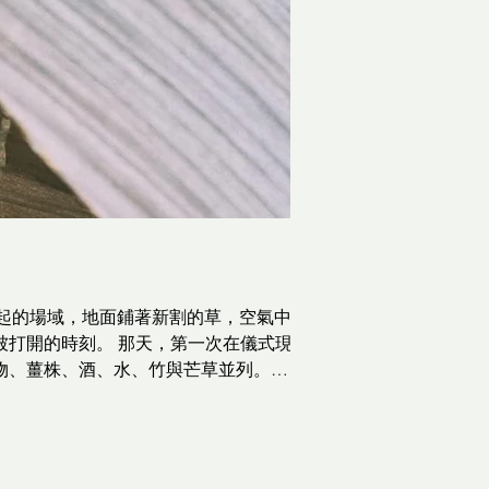
個傍晚風起的場域，地面鋪著新割的草，空氣中
打開的時刻。 那天，第一次在儀式現
物、薑株、酒、水、竹與芒草並列。族
，安靜地立在儀式場中，像是正等待
用竹釘與葉柄固定成形，插於會場與五
姿態。 除了鞘風車，還看見了一整排
株薑，口中含著酒，一邊繞場一邊將酒