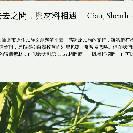
之間，與材料相遇 ｜Ciao, Sheath — en
Tak 新北市原住民族文創聚落平臺。感謝原民局的支持，讓我們
所謂葉鞘，是檳榔樹自然掉落的外層包覆，常常被忽略。但在我們
用的這個素材，也與義大利語 Ciao 相呼應——既是打招呼，也
工作室處理葉材，有時候只是靜靜看著它們待著。像一場來來去去
被垂掛在牆上，它們來自七月間花蓮的採集——午後風大，許多
土木色。 展場的主角，是首次展出的「鞘畫幾何系列」。我們以
意，每一幅都隨著葉子的斑駁與邊緣，自行構成畫面。有些人說
觀者自己靠近。 空間裡也放入了一些簡單的小看板，呈現