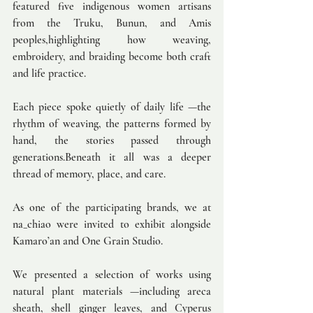
featured five indigenous women artisans 
from the Truku, Bunun, and Amis 
peoples,highlighting how weaving, 
embroidery, and braiding become both craft 
and life practice.
Each piece spoke quietly of daily life —the 
rhythm of weaving, the patterns formed by 
hand, the stories passed through 
generations.Beneath it all was a deeper 
thread of memory, place, and care.
As one of the participating brands, we at 
na_chiao were invited to exhibit alongside 
Kamaro’an and One Grain Studio.
We presented a selection of works using 
natural plant materials —including areca 
sheath, shell ginger leaves, and Cyperus 