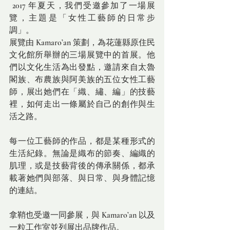
 2017 年夏天，我們受邀參加了一場展
覽，主題是「女性工藝師的日常步
調」。
展覽由 Kamaro’an 策劃，為花蓮縣原住民
文化館所舉辦的三場展覽中的首展。他
們以文化生活為出發點，邀請來自太魯
閣族、布農族與阿美族的五位女性工藝
師，展出她們在「織、繡、編」的技藝
裡，如何走出一條屬於自己的創作與生
活之路。
每一位工藝師的作品，都是某種形式的
生活紀錄。無論是織布的節奏、編織的
肌理，或是技藝背後的傳承關係，都承
載著她們與部落、與日常、與身體記憶
的連結。
拿鞘也受邀一同參展，與 Kamaro’an 以及
一粒工作室並列展出品牌作品。