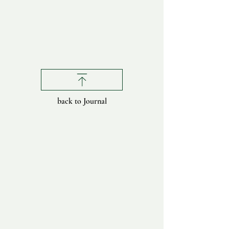
back to Journal
拿鞘的風土禮盒｜Na Chiao
2023 POP UP A
Local Gift Sets — leaf-sheath
創展｜2023 POP U
boxes in collaboration with
Trade Fair — gath
indigenous products
materials and work
shared space