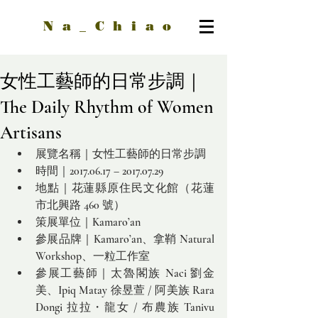
Na_Chiao
女性工藝師的日常步調｜
The Daily Rhythm of Women
Artisans
展覽名稱｜女性工藝師的日常步調
時間｜2017.06.17 – 2017.07.29
地點｜花蓮縣原住民文化館（花蓮
市北興路 460 號）
策展單位｜Kamaro’an
參展品牌｜Kamaro’an、拿鞘 Natural 
Workshop、一粒工作室
參展工藝師｜太魯閣族 Naci 劉金
美、Ipiq Matay 徐昱萱 / 阿美族 Rara 
Dongi 拉拉・龍女 / 布農族 Tanivu 