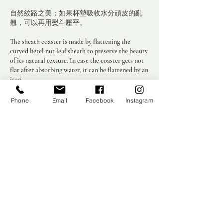
自然紋路之美；如果杯墊吸收水分頑皮的亂
翹，可以再用熨斗壓平。
The sheath coaster is made by flattening the
curved betel nut leaf sheath to preserve the beauty
of its natural texture. In case the coaster gets not
flat after absorbing water, it can be flattened by an
iron.
自然な模様の美しさ；コースターが水分を吸
Phone
Email
Facebook
Instagram
収していたずらに反り返った場合は、アイロ
ンで再び平らにすることができます。
Product Material
​檳榔鞘葉｜Betel nut leaf sheath｜ビンロウの
葉鞘
Production Location
​台灣｜Taiwan｜台湾
Dimension : CM ( ±5% )
10*10