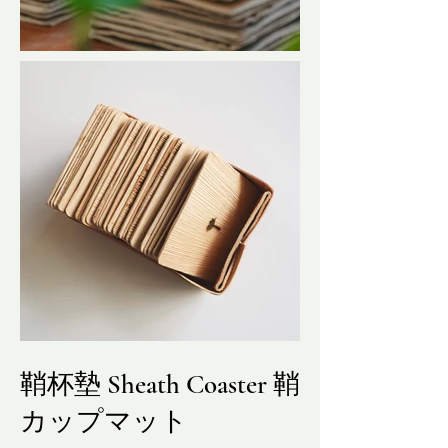
鞘杯墊 Sheath Coaster 鞘
カップマット