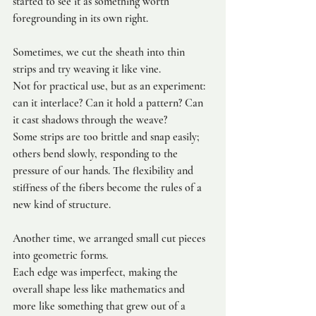
started to see it as something worth 
foregrounding in its own right.
Sometimes, we cut the sheath into thin 
strips and try weaving it like vine.
Not for practical use, but as an experiment: 
can it interlace? Can it hold a pattern? Can 
it cast shadows through the weave?
Some strips are too brittle and snap easily; 
others bend slowly, responding to the 
pressure of our hands. The flexibility and 
stiffness of the fibers become the rules of a 
new kind of structure.
Another time, we arranged small cut pieces 
into geometric forms.
Each edge was imperfect, making the 
overall shape less like mathematics and 
more like something that grew out of a 