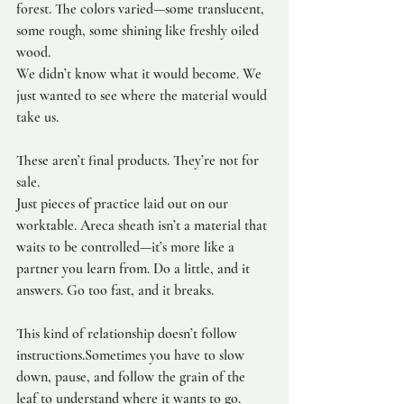
forest. The colors varied—some translucent, 
some rough, some shining like freshly oiled 
wood.
We didn’t know what it would become. We 
just wanted to see where the material would 
take us.
These aren’t final products. They’re not for 
sale.
Just pieces of practice laid out on our 
worktable. Areca sheath isn’t a material that 
waits to be controlled—it’s more like a 
partner you learn from. Do a little, and it 
answers. Go too fast, and it breaks.
This kind of relationship doesn’t follow 
instructions.Sometimes you have to slow 
down, pause, and follow the grain of the 
leaf to understand where it wants to go.