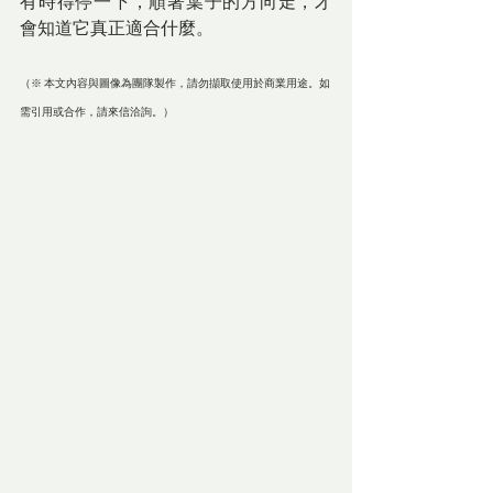
有時得停一下，順著葉子的方向走，才
會知道它真正適合什麼。
（※ 本文內容與圖像為團隊製作，請勿擷取使用於商業用途。如
需引用或合作，請來信洽詢。）